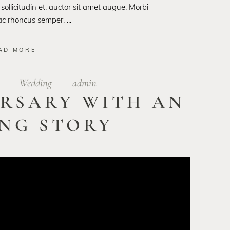
 sollicitudin et, auctor sit amet augue. Morbi
 ac rhoncus semper.
AD MORE
9
Wedding
admin
ERSARY WITH AN
ING STORY