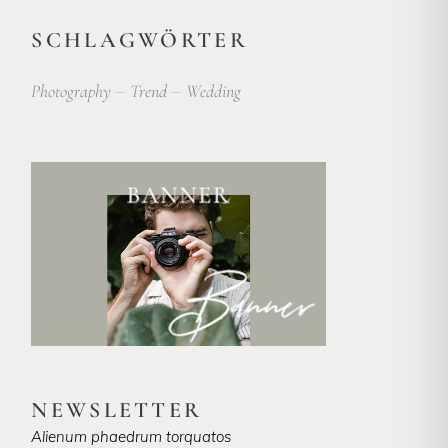
SCHLAGWÖRTER
Photography
Trend
Wedding
NEWSLETTER
Alienum phaedrum torquatos