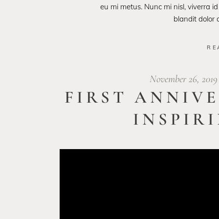
eu mi metus. Nunc mi nisl, viverra id
blandit dolor
RE
November 26, 201
FIRST ANNIV
INSPIR