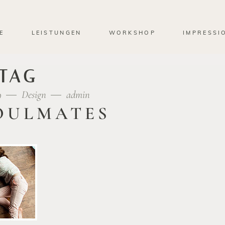
E
LEISTUNGEN
WORKSHOP
IMPRESSI
TAG
9
Design
admin
OULMATES