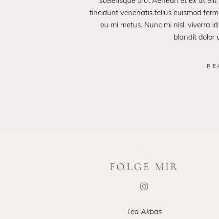
scelerisque orci. Aenean et ex ut eli
tincidunt venenatis tellus euismod fe
eu mi metus. Nunc mi nisl, viverra id
blandit dolor
RE
FOLGE MIR
Tea Akbas