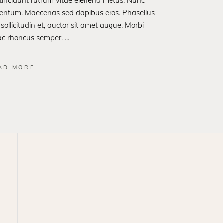
t tincidunt rutrum vitae eleifend metus. Nunc
rmentum. Maecenas sed dapibus eros. Phasellus
 sollicitudin et, auctor sit amet augue. Morbi
 ac rhoncus semper.
AD MORE