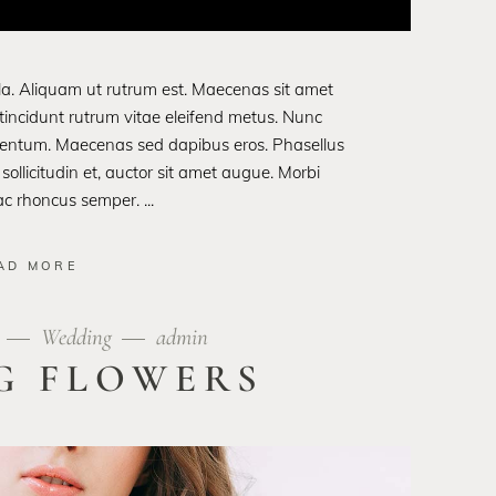
ula. Aliquam ut rutrum est. Maecenas sit amet
t tincidunt rutrum vitae eleifend metus. Nunc
rmentum. Maecenas sed dapibus eros. Phasellus
 sollicitudin et, auctor sit amet augue. Morbi
 ac rhoncus semper.
AD MORE
9
Wedding
admin
G FLOWERS