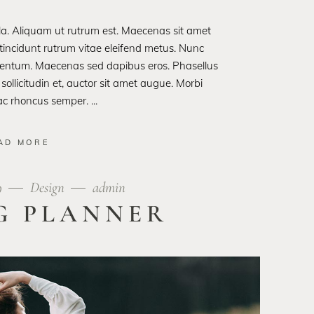
ula. Aliquam ut rutrum est. Maecenas sit amet
t tincidunt rutrum vitae eleifend metus. Nunc
rmentum. Maecenas sed dapibus eros. Phasellus
 sollicitudin et, auctor sit amet augue. Morbi
 ac rhoncus semper.
AD MORE
9
Design
admin
G PLANNER